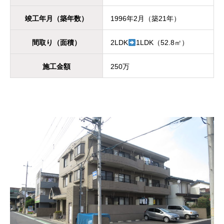
竣工年月（築年数）
1996年2月（築21年）
間取り（面積）
2LDK
1LDK（52.8㎡）
施工金額
250万