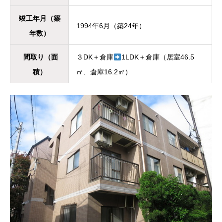
竣工年月（築
1994年6月（築24年）
年数）
間取り（面
３DK＋倉庫
1LDK＋倉庫（居室46.5
積）
㎡、倉庫16.2㎡）