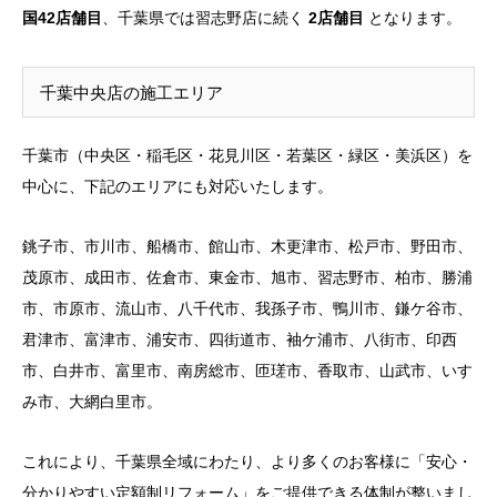
国42店舗目
、千葉県では習志野店に続く
2店舗目
となります。
千葉中央店の施工エリア
千葉市（中央区・稲毛区・花見川区・若葉区・緑区・美浜区）を
中心に、下記のエリアにも対応いたします。
銚子市、市川市、船橋市、館山市、木更津市、松戸市、野田市、
茂原市、成田市、佐倉市、東金市、旭市、習志野市、柏市、勝浦
市、市原市、流山市、八千代市、我孫子市、鴨川市、鎌ケ谷市、
君津市、富津市、浦安市、四街道市、袖ケ浦市、八街市、印西
市、白井市、富里市、南房総市、匝瑳市、香取市、山武市、いす
み市、大網白里市。
これにより、千葉県全域にわたり、より多くのお客様に「安心・
分かりやすい定額制リフォーム」をご提供できる体制が整いまし